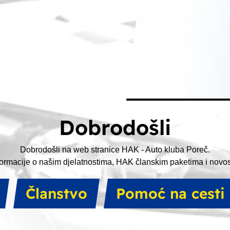
Dobrodošli
Dobrodošli na web stranice HAK - Auto kluba Poreč.
ormacije o našim djelatnostima, HAK članskim paketima i novost
članstvo
pomoć na cesti