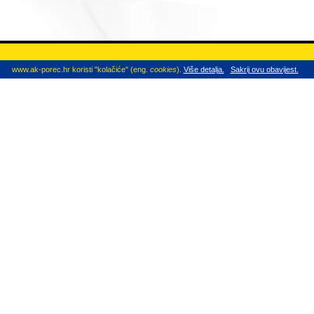
www.ak-porec.hr koristi "kolačiće" (eng.
cookies
).
Više detalja.
Sakrij ovu obavijest.
KONTAKT
ak-porec@hak.hr
Partizanska 9,
HR-52440 Poreč
+385 52 431 503
Pomoć na cesti:
Radno vrijeme sa strankama:
00:00 - 24:0
08:30 - 15:00