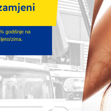
o!
 Naš HAK program
dje god da ste u